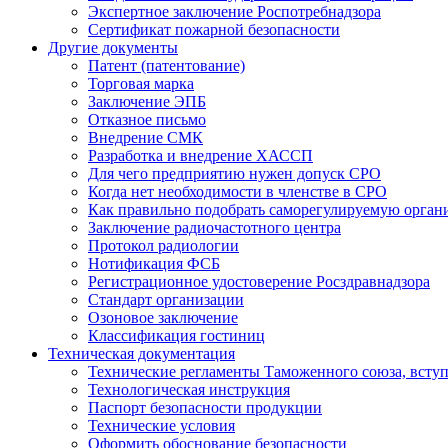
Экспертное заключение Роспотребнадзора
Сертификат пожарной безопасности
Другие документы
Патент (патентование)
Торговая марка
Заключение ЭПБ
Отказное письмо
Внедрение СМК
Разработка и внедрение ХАССП
Для чего предприятию нужен допуск СРО
Когда нет необходимости в членстве в СРО
Как правильно подобрать саморегулируемую орган
Заключение радиочастотного центра
Протокол радиологии
Нотификация ФСБ
Регистрационное удостоверение Росздравнадзора
Стандарт организации
Озоновое заключение
Классификация гостиниц
Техническая документация
Технические регламенты Таможенного союза, всту
Технологическая инструкция
Паспорт безопасности продукции
Технические условия
Оформить обоснование безопасности