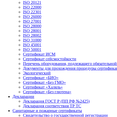
ISO 20121
ISO 22000
ISO 22301
ISO 26000
ISO 27001
ISO 28000
ISO 28001
ISO 28002
ISO 31000
ISO 45001
ISO 50001
Сертификат ИСМ
Сертификат сейсмостойкости
Перечень оборудования, подлежащего обязательно
Документы для прохождения процедуры сертифика
Экологический
Сертификат «БИО»
Сертификат «Без ГМО»
Сертификат «Халяль»
Сертификат «Без глютена»
Декларации
Декларация ГОСТ Р (ПП РФ №2425)
Декларация соответствия ТР ТС
Санитарные и пожарные сертификаты
Свидетельство о государственной регистрации